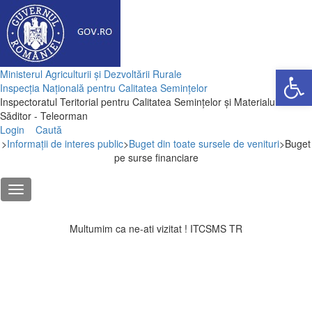
Deschide ba
Ministerul Agriculturii și Dezvoltării Rurale
Inspecția Națională pentru Calitatea Semințelor
Inspectoratul Teritorial pentru Calitatea Semințelor și Materialului
Săditor - Teleorman
Login
Caută
>
Informații de interes public
>
Buget din toate sursele de venituri
>
Buget
pe surse financiare
Multumim ca ne-ati vizitat ! ITCSMS TR